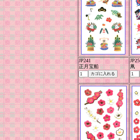
JP241
JP25
正月宝船
凧