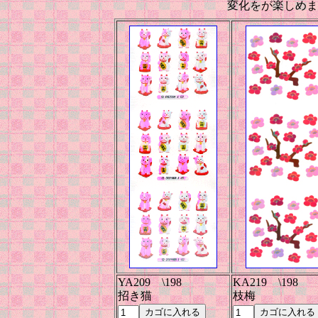
変化をが楽しめ
YA209 \198
KA219 \198
招き猫
枝梅