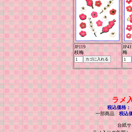
JP119
JP41
枝梅
梅
ラメ
税込価格： 
一部商品
税込価
台紙サイ