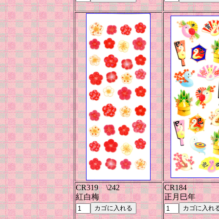
CR319 \242
CR184
紅白梅
正月巳年