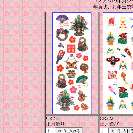
ラメ入りの年賀シ
年賀状、お年玉
CR218
CR222
正月飾り
正月遊び