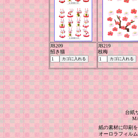
JB209
JB219
招き猫
枝梅
台紙サイ
MA
紙の素材に印刷を
オーロラフィルム