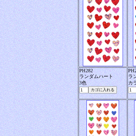
PH282
PH
ランダムハート
ラ
3色
カ