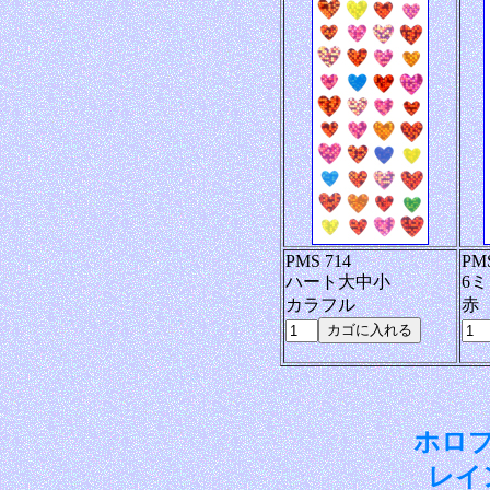
PMS 714
PMS
ハート大中小
6
カラフル
赤
ホロ
レイ